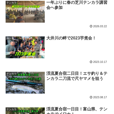
一年ぶりに春の芝川テンカラ講習
テンカラ
会へ参加
2026.03.22
大井川の畔で2023芋煮会！
雑記
2023.10.17
渓流夏合宿二日目！エサ釣り＆テ
テンカラ
ンカラ二刀流で尺ヤマメを狙う
2023.08.17
渓流夏合宿一日目！富山県、テン
テンカラ