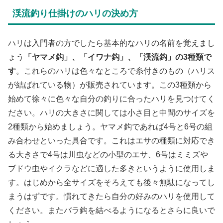
渓流釣り仕掛けのハリの決め方
ハリは入門者の方でしたら基本的なハリの名前を覚えまし
ょう
「ヤマメ鈎」、「イワナ鈎」、「渓流鈎」の3種類で
す
。これらのハリは色々なところで糸付きのもの（ハリス
が結ばれている物）が販売されています。この3種類から
始めて徐々に色々な自分の釣りに合ったハリを見つけてく
ださい。ハリの大きさに関しては小さ目と中間のサイズを
2種類から始めましょう。ヤマメ鈎であれば4号と6号の組
み合わせといった具合です。これはエサの種類に対応でき
る大きさで4号は川虫などの小型のエサ、6号はミミズや
ブドウ虫やイクラなどに適した多きというように使用しま
す。はじめから全サイズをそろえても後々無駄になってし
まうはずです。慣れてきたら自分の好みのハリを使用して
ください。またバラ鈎を結べるようになるとさらに良いで