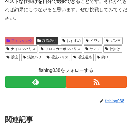
ベストな仕掛けを自分で選択できること
です。それができ
れば釣果にもつながると思います。ぜひ挑戦してみてくだ
さい。
フィッシング
渓流釣り
おすすめ
イワナ
ガン玉
ナイロンハリス
フロロカーボンハリス
ヤマメ
仕掛け
渓流
渓流ハリ
渓流ハリス
渓流道糸
釣り
fishing038をフォローする
fishing038
関連記事