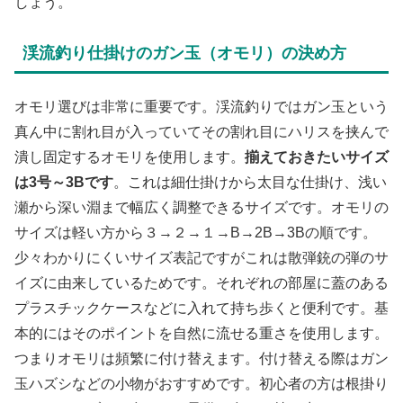
しょう。
渓流釣り仕掛けのガン玉（オモリ）の決め方
オモリ選びは非常に重要です。渓流釣りではガン玉という
真ん中に割れ目が入っていてその割れ目にハリスを挟んで
潰し固定するオモリを使用します。
揃えておきたいサイズ
は3号～3Bです
。これは細仕掛けから太目な仕掛け、浅い
瀬から深い淵まで幅広く調整できるサイズです。オモリの
サイズは軽い方から３→２→１→B→2B→3Bの順です。
少々わかりにくいサイズ表記ですがこれは散弾銃の弾のサ
イズに由来しているためです。それぞれの部屋に蓋のある
プラスチックケースなどに入れて持ち歩くと便利です。基
本的にはそのポイントを自然に流せる重さを使用します。
つまりオモリは頻繁に付け替えます。付け替える際はガン
玉ハズシなどの小物がおすすめです。初心者の方は根掛り