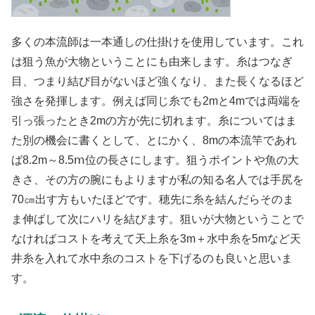
多くの本流師は一本通しの仕掛けを使用しています。これ
は狙う魚が大物ということにも由来します。糸はつなぎ
目、つまり結び目がないほど強くなり、また長くなるほど
強さを発揮します。例えば同じ糸でも2mと4mでは両端を
引っ張ったとき2mの方が先に切れます。糸についてはま
た別の機会に書くとして、とにかく、8mの本流竿であれ
ば8.2m～8.5ⅿ位の長さにします。狙うポイントや魚の大
きさ、その方の腕にもよりますが私の知る名人では手尻を
70㎝出す方もいたほどです。穂先に糸を結んだらそのま
ま伸ばして次にハリを結びます。狙いが大物ということで
なければコストを考えて天上糸を3m＋水中糸を5mなど天
井糸を入れて水中糸のコストを下げるのも良いと思いま
す。