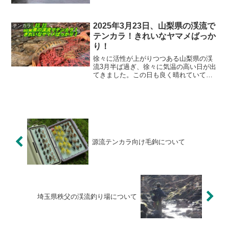
午後は竿を出させていただきました。こ
のミーティングは参加費でニジマスを放
流するという漁協にと...
2025年3月23日、山梨県の渓流で
テンカラ
テンカラ！きれいなヤマメばっか
り！
徐々に活性が上がりつつある山梨県の渓
流3月半ば過ぎ、徐々に気温の高い日が出
てきました。この日も良く晴れていて朝
方だけは冷え込んでますが昼に向けて急
激に気温は上昇していきます。ヤマメも
朝から活性が高いのですが、昼近くにな
ると開けた緩い流れでは...
源流テンカラ向け毛鉤について
埼玉県秩父の渓流釣り場について