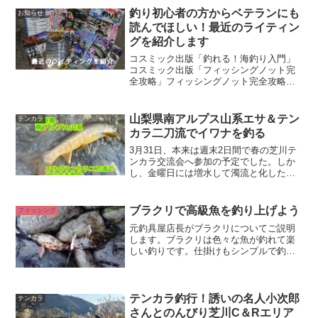
釣り初心者の方からベテランにも
お知らせ
読んでほしい！最近のライティン
グを紹介します
コスミック出版「釣れる！海釣り入門」
コスミック出版「フィッシングノット完
全攻略」フィッシングノット完全攻略の
中で私は渓流釣りとテンカラ釣りについ
てライティングしています。フィッシン
グノットにはホント色々な結びがありま
山梨県南アルプス山系エサ＆テン
テンカラ
す。こういう一冊があると...
カラ二刀流でイワナを釣る
3月31日、本来は週末2日間で春の芝川テ
ンカラ交流会へ参加の予定でした。しか
し、金曜日には増水して濁流と化した芝
川。残念ですが今回は中止となってしま
いました。私は雑誌の取材を控えていた
のでどこかアマゴかヤマメが釣れる場所
ブラクリで高級魚を釣り上げよう
フィッシング
を交流会翌日に下見し...
元釣具屋店長がブラクリについてご説明
します。ブラクリは色々な魚が釣れて楽
しい釣りです。仕掛けもシンプルで釣り
方も簡単です。足元にはたくさんの魚が
隠れていますから驚く人もいるでしょ
う。中には超高級魚がつれることもある
ブラクリにぜひチャレンジし...
テンカラ釣行！誘いの名人小次郎
テンカラ
さんとのんびり芝川C＆Rエリア