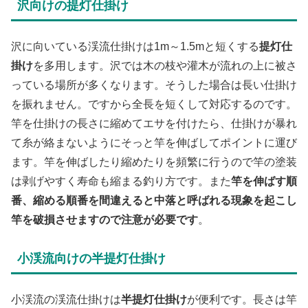
沢向けの提灯仕掛け
沢に向いている渓流仕掛けは1m～1.5mと短くする
提灯仕
掛け
を多用します。沢では木の枝や灌木が流れの上に被さ
っている場所が多くなります。そうした場合は長い仕掛け
を振れません。ですから全長を短くして対応するのです。
竿を仕掛けの長さに縮めてエサを付けたら、仕掛けが暴れ
て糸が絡まないようにそっと竿を伸ばしてポイントに運び
ます。竿を伸ばしたり縮めたりを頻繁に行うので竿の塗装
は剥げやすく寿命も縮まる釣り方です。また
竿を伸ばす順
番、縮める順番を間違えると中落と呼ばれる現象を起こし
竿を破損させますので注意が必要です
。
小渓流向けの半提灯仕掛け
小渓流の渓流仕掛けは
半提灯仕掛け
が便利です。長さは竿