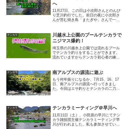
へ
11月27日、この日は小次郎さんとのんび
り芝川釣行でした。前日の夜に小次郎さ
んが営む焼き鳥「またぎや」さんで一
杯、特別な資格をもっている小次郎さん
が入れる生ビールは泡がクリーミーでほ
んと美味しいです。前夜に釣り談義から
川越水上公園のプールテンカラで
テンカラ
という最高の流れで釣り...
ニジマス爆釣！
埼玉県の川越水上公園では流れるプール
でテンカラ釣りをすることができます。
流れていますからテンカラ初心者の練習
にも凄く良いフィールドです。午後の2時
間ほど、10colorsの新しい毛鉤のテスト
を兼ねて遊んできました。新しい毛鉤は
南アルプスの源流に遊ぶ
テンカラ
予想以上に好反応、爆釣でした！
もう何年振りになるか、7月15、16、17
日、南アルプスの源流へ行ってきまし
た。今回はエサ釣りとテンカラの二刀流
です。私一人では不安な場所だけに頼れ
る仲間に同行させてもらいました。とに
かく奥が深いと感じた南アルプスの源流
部。それだけに釣れる...
テンカラミーティング＠早川へ
テンカラ
11月11日（土）、小田原の早川にてテン
カラ雑技団主催テンカラミーティング早
川が行われました。私も参加させていた
だき、午前中は初心者講習のお手伝い。