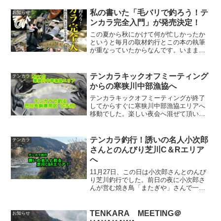
りしている。前日に大木さんから早川で
遊ぶと連絡をもらっていたので行くこと
私の書いた「毛バリで釣ろう！テ
お知らせ
にしました！結果...
ンカラ完全入門」が発売決定！
この夏から秋にかけて何が忙しかったか
というと毎月の取材釣行とこの本の執筆
が重なっていたからなんです。いままで
雑誌の数ページを書かせて頂くことは何
度もあったのですが、一冊丸々となると
話は違いました。装備から川歩き、道具
テンカラキックオフミーティング
テンカラ
やライン、ハリスのこと、...
からの寒狭川中部漁協へ
テンカラキックオフミーティングが終了
してからすぐに寒狭川中部漁協エリアへ
移動でした。楽しい夜会へ混ぜて頂いた
テンカラ雑技団の皆様ありがとうござい
ました。夜会から明けて2月18日、楽しみ
にしていた初めての流れ、寒狭川中部漁
テンカラ釣行！誘いの名人小次郎
テンカラ
協の毛鉤専用区で竿を...
さんとのんびり芝川C＆Rエリア
へ
11月27日、この日は小次郎さんとのんび
り芝川釣行でした。前日の夜に小次郎さ
んが営む焼き鳥「またぎや」さんで一
杯、特別な資格をもっている小次郎さん
が入れる生ビールは泡がクリーミーでほ
んと美味しいです。前夜に釣り談義から
TENKARA MEETING＠
お知らせ
という最高の流れで釣り...