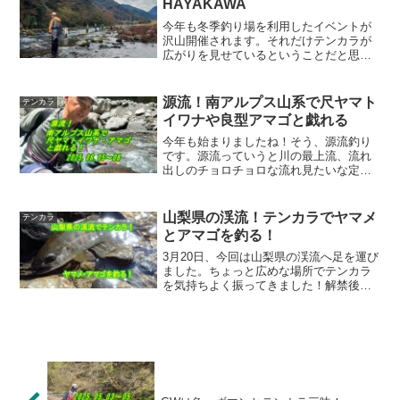
HAYAKAWA
今年も冬季釣り場を利用したイベントが
沢山開催されます。それだけテンカラが
広がりを見せているということだと思い
ます。私も参加するTENKARAMEETING
＠HAYAKAWAが2023年11月11日（土）
開催されます。応募方法などは下記チラ
源流！南アルプス山系で尺ヤマト
テンカラ
シ...
イワナや良型アマゴと戯れる
今年も始まりましたね！そう、源流釣り
です。源流っていうと川の最上流、流れ
出しのチョロチョロな流れ見たいな定義
が一般的ですが。私やその仲間たち、ま
た瀬畑雄三氏や下田香津矢氏など我々の
先輩テンカラ師の中ではもっと太い流れ
山梨県の渓流！テンカラでヤマメ
テンカラ
でイワナの釣れる山の中っ...
とアマゴを釣る！
3月20日、今回は山梨県の渓流へ足を運び
ました。ちょっと広めな場所でテンカラ
を気持ちよく振ってきました！解禁後初
めての増水により、朝は少し濁りが入っ
た状態でしたが昼にはほとんどクリアな
状態になりました。ヤマメやアマゴの活
性も雨による影響なの...