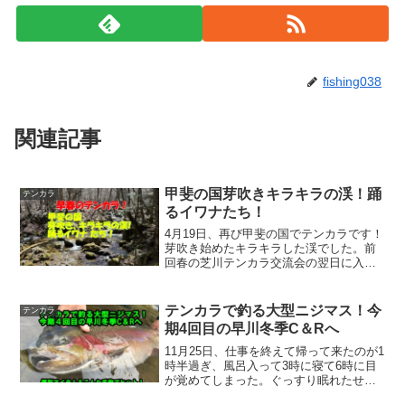
fishing038
関連記事
甲斐の国芽吹きキラキラの渓！踊
テンカラ
るイワナたち！
4月19日、再び甲斐の国でテンカラです！
芽吹き始めたキラキラした渓でした。前
回春の芝川テンカラ交流会の翌日に入れ
食いを堪能した川へ再びやってきまし
た。こんかいはその上流部、もちろん初
めて釣る区間となります。放流の無い区
テンカラで釣る大型ニジマス！今
テンカラ
間だけにちょっと不安も...
期4回目の早川冬季C＆Rへ
11月25日、仕事を終えて帰って来たのが1
時半過ぎ、風呂入って3時に寝て6時に目
が覚めてしまった。ぐっすり眠れたせい
か、短時間睡眠のわりには意外とすっき