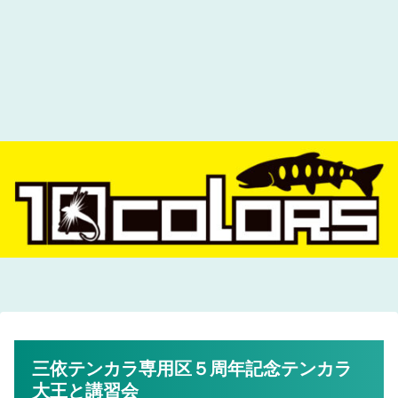
三依テンカラ専用区５周年記念テンカラ
大王と講習会