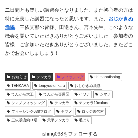
二日間とも楽しい講習会となりました。また初心者の方は
特に充実した講習になったと思います。また、
おじかきぬ
漁協
、三依支部の皆様、田邊さん、宮本先生、このような
機会を開いていただきありがとうございました。参加者の
皆様、ご参加いただきありがとうございました。またどこ
かでお会いしましょう！
お知らせ
テンカラ
フィッシング
shimanofishing
TENKARA
tenpyoutenkara
おじかきぬ漁協
てんから大王
てんから専用区
イワナ
シマノ
シマノフィッシング
テンカラ
テンカラ10colors
フィッシング038ブログ
ヤマメ
ロッジ古代村
三依渓流釣り場
天平テンカラ
毛ばり
fishing038をフォローする