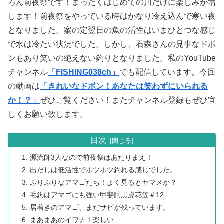
ろん前夜祭です！まったくはじめての川だけに楽しみが増
します！前夜祭をやっている時はかなり冷え込んで寒い夜
となりました。案の定翌日の魚の活性はいまひとつな感じ
で水は冷たい状況でした。しかし、石森さんの見事なドボ
ンもあり笑いの絶えない釣りとなりました。私のYouTube
チャンネル
「FISHING038ch」
でも配信しています。今回
の動画は
「きれいなドボン！あなたは笑わずにいられる
か！？」
ぜひご覧ください！またチャンネル登録もぜひ宜
しくお願い致します。
目次
源流師3人なので前夜祭はあたりまえ！
出だしは低活性でポツポツ釣れる感じでした。
ぷりぷりなアマゴたち！よく見るとヤマメか？
毛鉤はアマゴにも強い甲斐胴黒虎花笠＃12
居着きのアマゴ、まだサビが残っています。
まあまあのイワナ！楽しい