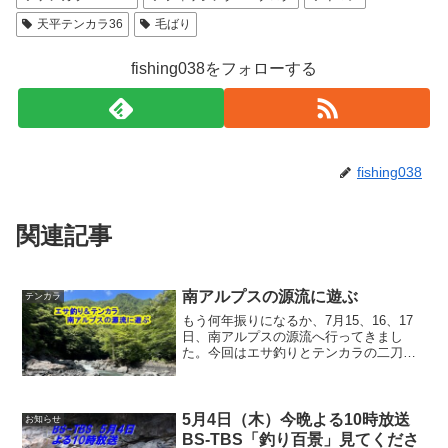
天平テンカラ36
毛ばり
fishing038をフォローする
fishing038
関連記事
南アルプスの源流に遊ぶ
テンカラ
もう何年振りになるか、7月15、16、17
日、南アルプスの源流へ行ってきまし
た。今回はエサ釣りとテンカラの二刀流
です。私一人では不安な場所だけに頼れ
る仲間に同行させてもらいました。とに
かく奥が深いと感じた南アルプスの源流
部。それだけに釣れる...
5月4日（木）今晩よる10時放送
お知らせ
BS-TBS「釣り百景」見てくださ