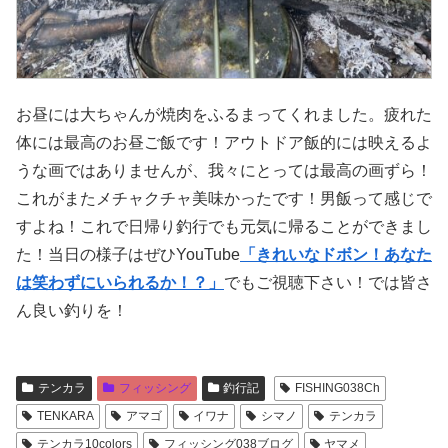
お昼には大ちゃんが焼肉をふるまってくれました。疲れた
体には最高のお昼ご飯です！アウトドア飯的には映えるよ
うな画ではありませんが、我々にとっては最高の画ずら！
これがまたメチャクチャ美味かったです！男飯って感じで
すよね！これで日帰り釣行でも元気に帰ることができまし
た！当日の様子はぜひYouTube
「きれいなドボン！あなた
は笑わずにいられるか！？」
でもご視聴下さい！では皆さ
ん良い釣りを！
テンカラ
フィッシング
釣行記
FISHING038Ch
TENKARA
アマゴ
イワナ
シマノ
テンカラ
テンカラ10colors
フィッシング038ブログ
ヤマメ