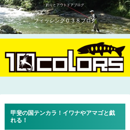
釣りとアウトドアブログ
フィッシング０３８ブログ
甲斐の国テンカラ！イワナやアマゴと戯
れる！