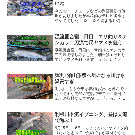
いね！
今までユーチューブなどの動画撮影は何
度かありましたが本格的なテレビ番組は
初めてでした！BS-TBS今晩よる10時放
送「釣り百景」に出演します。餌釣りを
名人井上聡さん、テンカラで私が釣りを
します。お見苦しい点も多々あるかとは
渓流夏合宿二日目！エサ釣り＆テ
テンカラ
思いますが私を知っ...
ンカラ二刀流で尺ヤマメを狙う
渓流夏合宿二日目はエサ釣りとテンカラ
二刀流で楽しみました。朝一はエサ釣り
で尺ヤマメを狙います。うれしいことに
すぐ結果が出てくれました。シマノ翠弧
H61に尺ヤマメ入魂です！その後はテン
カラ竿に持ち替えて里川や本流でヤマメ
弾丸1泊山形県へ気になる川は水
フィッシング
と遊びました。テンカラ...
温高すぎ
9月頭、もう今年は取材はないと踏んでい
たのですが突然の電話で来年の「別冊渓
流」の取材なんですが…。「えっ、今年
出たのが最後じゃなかったっけ？」「そ
れが急遽作ることになりまして」「もう9
月入ってるよ」。無茶振りの取材は慣れ
利根川本流イブニング、昼は支流
テンカラ
ているつもりでしたが...
で遊ぶ！
6月15日、16日、ちょっといいヤマメを釣
りたいと思っていたのですが取材やら毛