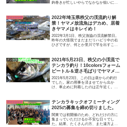
鉤巻きが忙しいやらでなかなか狙いに行
けずもう6月半場になってしまった。よう
やく少し落ち着いて自分の釣りを組み立
てることができたので久しぶりに利根川
2022年埼玉県秩父の渓流釣り解
フィッシング
本流へ行ってきま...
禁！ヤマメ放流魚はデカめ、居着
きヤマメはキレイめ！
2022年3月1日、秩父漁協の渓流解禁日。
昨年の大怪我でまだまだリハビリ中の右
ひざですが、何とか里川で竿を出すこと
ができました！当日の様子をとりあえず
レポートします。今年の予想（私の勝手
な）も含めご参考になれば幸いです！秩
2021年5月23日、秩父の小渓流で
テンカラ
父渓流釣り解禁！道...
テンカラ釣り！10colorsフォーム
ビートル＆逆さ毛ばりでヤマメ＆
イワナを釣る
2021年5月23日、この日は昼からの釣行
でした。家の用事を済ませてから出か
け、車止めに到着したのは正午近く。場
所は行きなれた秩父の小渓流です。落差
があり大石や大岩を配した流れに灌木が
茂る場所も多くある渓相です。この日は
テンカラキックオフミーティング
フィッシング
10colorsの毛...
2025の募集を締め切りました。
関東では初開催のため、どれだけの方に
集まっていただけるか不安な日々でし
た。結果、たくさんの方、また遠方より