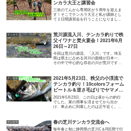
ンカラ大王と講習会
三依のてんから専用区が５周年を迎えま
す！そこでテンカラ大王と私が講師とし
て２日間講習会を行うことになりまし
た。初日はほとんどの参加者がベテラン
（笑）、いやいや私よりも長くやってい
るでしょ！と突っ込みを入れたくなるW
荒川源流入川、テンカラ釣りで秩
テンカラ
さんやSさんまでいました。...
父イワナと焚火宴会！2021年6月
26日～27日
今回は荒川の源流、「入川」です。埼玉
県は県土に占める河川の面積が日本一、
その中で中心的な存在の川が荒川です。
最近ではジップラインやバンジージャン
プ、長い吊り橋などをメディアで良く目
にする荒川ですが、その奥深く源流とな
2021年5月23日、秩父の小渓流で
テンカラ
る入川に在来のきれいなイ...
テンカラ釣り！10colorsフォーム
ビートル＆逆さ毛ばりでヤマメ＆
イワナを釣る
2021年5月23日、この日は昼からの釣行
でした。家の用事を済ませてから出か
け、車止めに到着したのは正午近く。場
所は行きなれた秩父の小渓流です。落差
があり大石や大岩を配した流れに灌木が
茂る場所も多くある渓相です。この日は
春の芝川テンカラ交流会へ
テンカラ
10colorsの毛...
毎年春と秋に静岡県の芝川C＆R区間で行