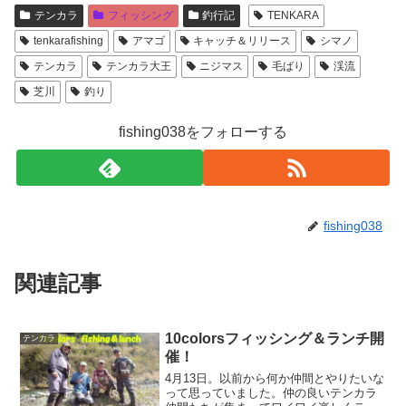
テンカラ
フィッシング
釣行記
TENKARA
tenkarafishing
アマゴ
キャッチ＆リリース
シマノ
テンカラ
テンカラ大王
ニジマス
毛ばり
渓流
芝川
釣り
fishing038をフォローする
fishing038
関連記事
10colorsフィッシング＆ランチ開
テンカラ
催！
4月13日。以前から何か仲間とやりたいな
って思っていました。仲の良いテンカラ