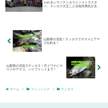
われるシマノテンカラインストラクタ
ー、テンカラ大王こと石垣尚男氏が主催
する交流会です。私も何年か前からお邪
魔させて頂いてます。昨年秋は7月に骨折
したため不参加でしたが、今回は無事参
加できました。大型のニ...
山梨県の渓流！テンカラでヤマメとアマ
ゴを釣る！
山梨県の渓流でテンカラ！尺イワナにヤ
マメやアマゴ、ハイブリッドまで！
ホーム
フィッシング
テンカラ