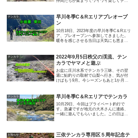
仲間たちが集まってワイワイ楽しくテン
カラ＆ランチして笑い合うそんな集まり
がしたかったのです。今回は様子見って
ことで、お試しで開催しました。その内
早川冬季C＆Rエリアプレオープ
テンカラ
もう少し人数が増やせ...
ン
10月18日、2023年度の早川冬季C＆Rエリ
ア、プレオープンへ参加してきました。
暖冬を感じさせる当日は天気にも恵まれ
て日中は暑いくらいに気温も上がりまし
た。ルアー、フライ、渓流釣り、テンカ
ラ釣りなどの各メーカーや関係者が招待
2022年9月5日秩父の渓流、テン
テンカラ
され、朝から豪...
カラでヤマメと遊ぶ
お盆に庄川水系でテンカラ三昧、その翌
週に鮎釣りの取材で山梨へ行き、気が付
けばもう9月。今シーズンもあと1か月し
かなくなっています。来年発売したい
10colorsの毛ばりをテストしたい、ヤマ
メの顔も見たい、そこで少ない時間でも
早川冬季C＆Rエリアでテンカラ
テンカラ
釣りをしようと秩...
10月29日、今回はプライベート釣行で
す。急遽ですが地元の大木さんに連絡、
一緒に遊んでもらいました。この日は朝
からあいにくの雨、規定の7時から釣りを
する予定でしたが少しのんびりとコーヒ
ータイムでスタートでした。今回は完全
プライベート釣行、気...
三依テンカラ専用区５周年記念テ
お知らせ